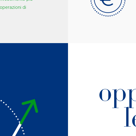
 operazioni di
opp
l