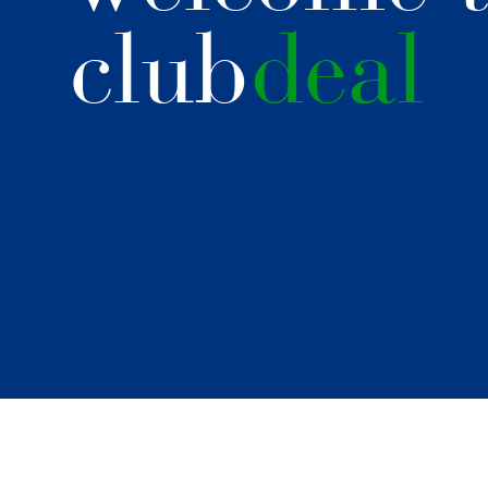
club
deal