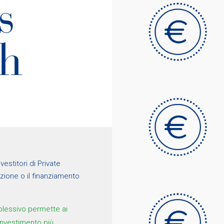
s
th
vestitori di Private
zione o il finanziamento
plessivo permette ai
 investimento più