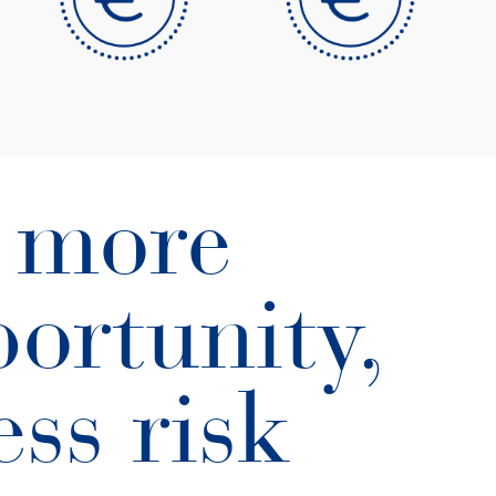
more
ortunity,
ess risk