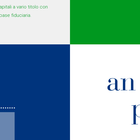
itali a vario titolo con
base fiduciaria.
an